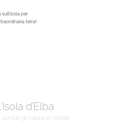
sull’isola per
traordinaria terra!
’Isola d’Elba
n tutti gli indirizzi e i contatti