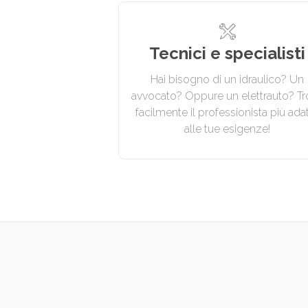
Tecnici e specialisti
Hai bisogno di un idraulico? Un
avvocato? Oppure un elettrauto? Tr
facilmente il professionista più ada
alle tue esigenze!