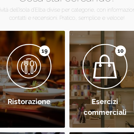
vità dell’Isola d’Elba divise per categorie, con informazioni,
contatti e recensioni. Pratico, semplice e veloce!
19
10
Ristorazione
Esercizi
commerciali