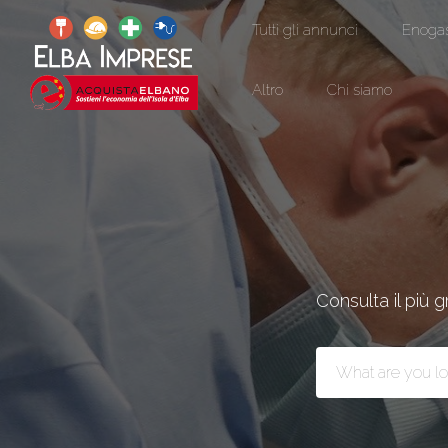
Tutti gli annunci
Enoga
Altro
Chi siamo
Consulta il più g