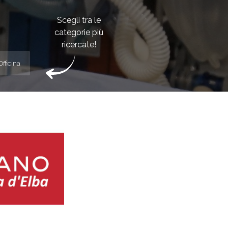
Scegli tra le
categorie più
ricercate!
Officina