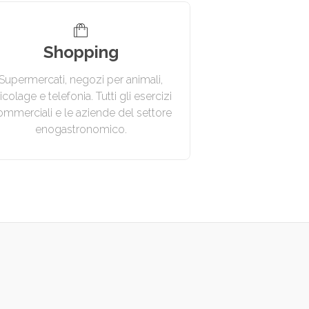
Shopping
Supermercati, negozi per animali,
icolage e telefonia. Tutti gli esercizi
ommerciali e le aziende del settore
enogastronomico.