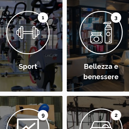
1
3
Sport
Bellezza e
benessere
9
2