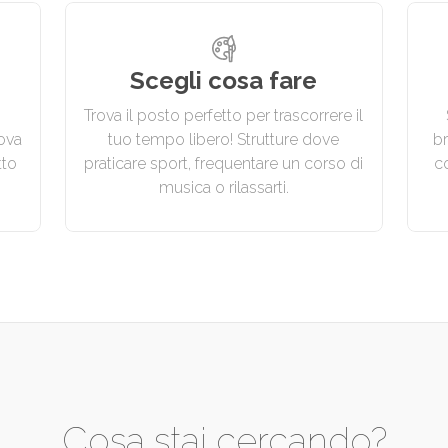
Scegli cosa fare
Trova il posto perfetto per trascorrere il
ova
tuo tempo libero! Strutture dove
br
tto
praticare sport, frequentare un corso di
c
musica o rilassarti.
Cosa stai cercando?