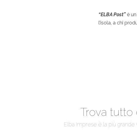
“ELBA Post”
è un 
l’isola, a chi pro
Trova tutto 
Elba Imprese è la più grande vetr