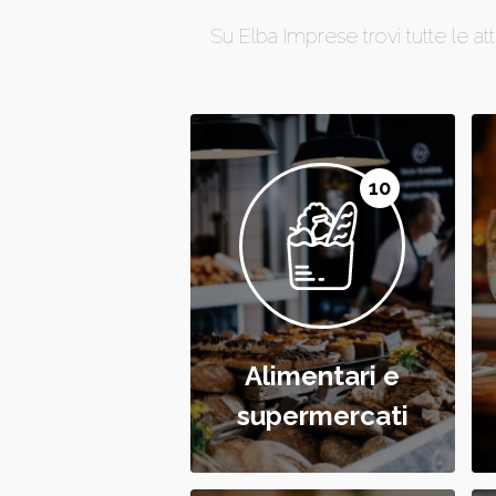
Su Elba Imprese trovi tutte le atti
10
Alimentari e
supermercati