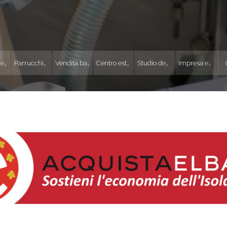
Studio medico
Parrucchiere
Vendita barche
Centro estetico
Studio dentistico
Impresa edile