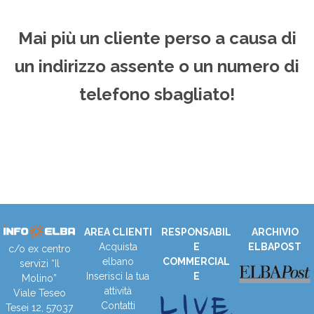
Mai più un cliente perso a causa di
un indirizzo assente o un numero di
telefono sbagliato!
AREA CLIENTI
RESPONSABIL
ARCHIVIO
Acquista
E
ELBAPOST
c/o ex centro
elbano
COMMERCIAL
servizi “Il
Inserisci la tua
E
Molino”
attività
Viale Teseo
Contatti
Tesei 12, 57037