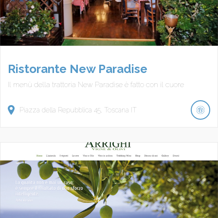
Ristorante New Paradise
Il menù della trattoria New Paradise è fatto con il cuore
Piazza della Repubblica
45
Toscana
IT