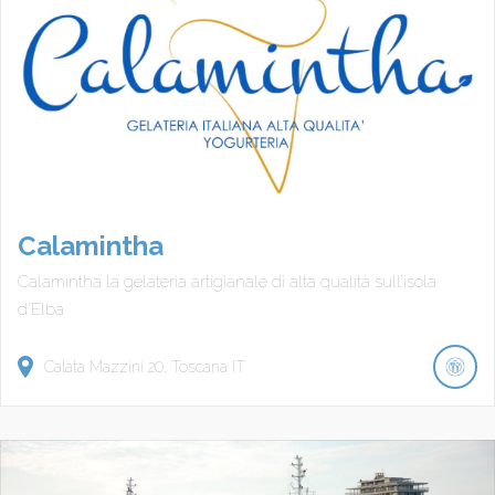
Calamintha
Calamintha la gelateria artigianale di alta qualità sull’isola
d’Elba
Calata Mazzini
20
Toscana
IT