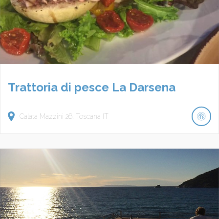
Trattoria di pesce La Darsena
Calata Mazzini
26
Toscana
IT