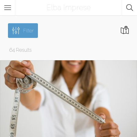
Elba Imprese
Filter
64
Results