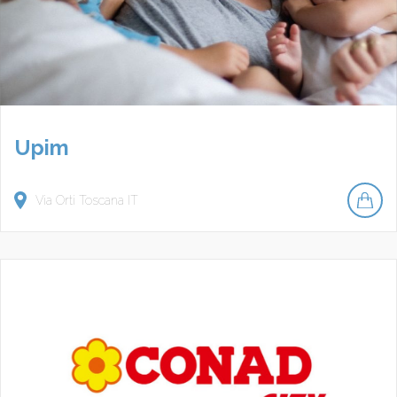
Upim
Via Orti
Toscana
IT