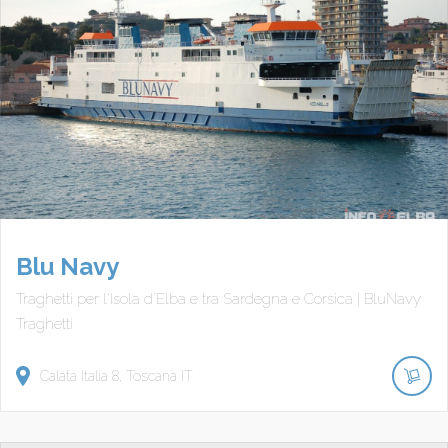
Blu Navy
Traghetti per l'Isola d'Elba e tra Sardegna e Corsica | BluNavy
Traghetti
Calata Italia
8
Toscana
IT