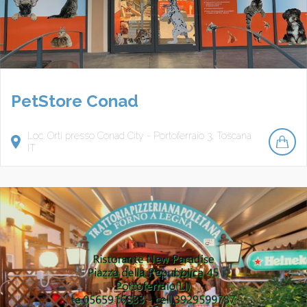
PetStore Conad
Loc. Orti presso Conad City - Portoferraio
3
Toscana
IT