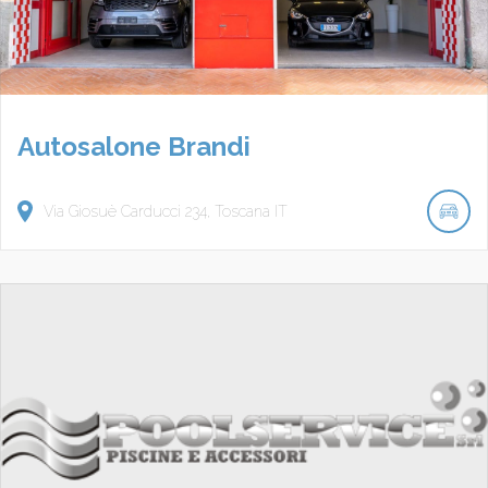
Autosalone Brandi
Via Giosuè Carducci
234
Toscana
IT