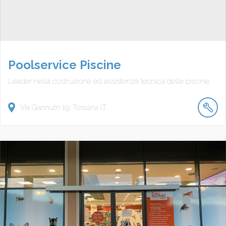
Poolservice Piscine
Leader nella costruzione ed assistenza tecnica delle piscine
Via Giannutri
19
Toscana
IT