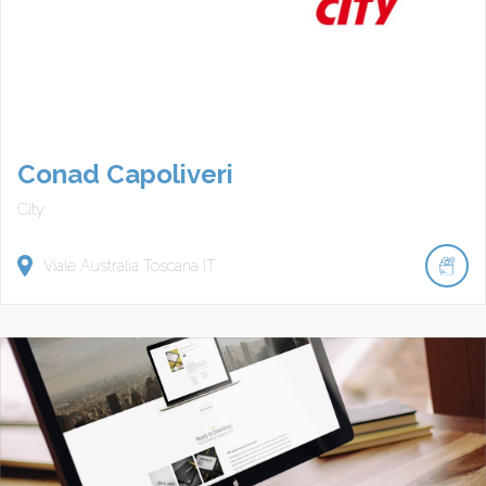
Conad Capoliveri
City
Viale Australia
Toscana
IT