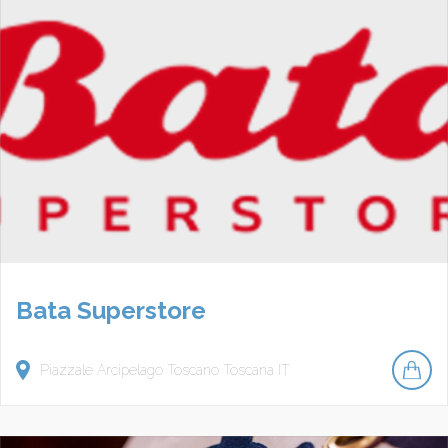
Bata Superstore
Piazzale Arcipelago Toscano
Toscana
IT