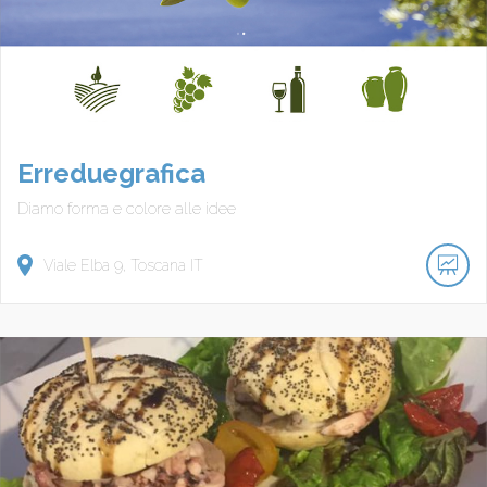
Erreduegrafica
Diamo forma e colore alle idee
Viale Elba
9
Toscana
IT