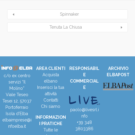
Spinnaker
Tenuta La Chiusa
AREA CLIENTI
RESPONSABIL
ARCHIVIO
Acquista
E
ELBAPOST
c/o ex centro
elbano
COMMERCIAL
servizi “Il
Inserisci la tua
E
Molino”
attività
Viale Teseo
Contatti
Tesei 12, 57037
Chi siamo
Portoferraio
paolo@livesrl.i
Isola d’Elba
nfo
INFORMAZION
elbaimprese@i
+39 348
I PRATICHE
nfoelba.it
3803386
Tutte le