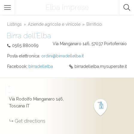
Elba Imprese
Listings
Aziende agricole e vinicole
Birrificio
Birra dell’Elba
Via Manganaro 146, 57037 Portoferraio
0565 880069
Posta elettronica:
ordini@birradellelba.it
Facebook:
birradellelba
birradellelba.mysupersite.it
+
−
Via Rodolfo Manganaro
146
Toscana
IT
Get directions