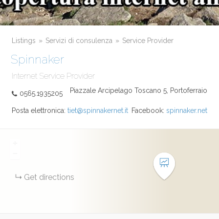
Listings
Servizi di consulenza
Service Provider
Spinnaker
Internet Service Provider
Piazzale Arcipelago Toscano 5, Portoferraio
0565.1935205
Posta elettronica:
tiet@spinnakernet.it
Facebook:
spinnaker.net
+
−
Get directions